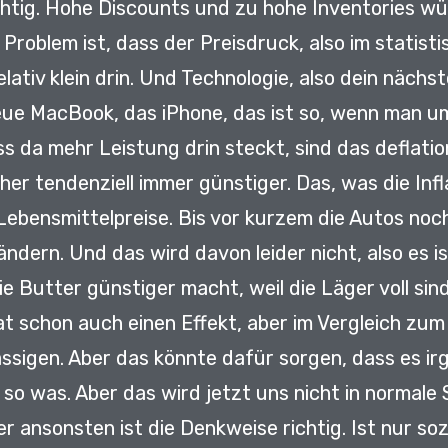
chtig.
Hohe Discounts und zu hohe Inventories
wü
 Problem ist, dass der Preisdruck,
also im statis
lativ klein drin.
Und Technologie, also dein nächst
eue MacBook, das iPhone,
das ist so, wenn man u
ss da mehr Leistung drin steckt,
sind das deflati
her tendenziell immer günstiger.
Das, was die Infl
 Lebensmittelpreise.
Bis vor kurzem die Autos noc
 ändern.
Und das wird davon leider nicht, also es is
die Butter günstiger macht,
weil die Läger voll si
t schon auch einen Effekt,
aber im Vergleich zu
ässigen.
Aber das könnte dafür sorgen,
dass es ir
 so was.
Aber das wird jetzt uns nicht in normale
r ansonsten ist die Denkweise richtig.
Ist nur so