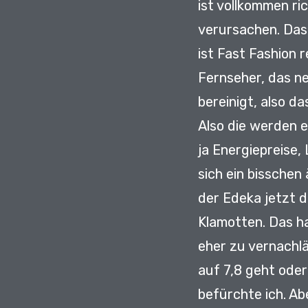
ist vollkommen ri
verursachen.
Das
ist Fast Fashion re
Fernseher,
das n
bereinigt,
also da
Also die werden e
ja Energiepreise,
sich ein bisschen
der Edeka jetzt 
Klamotten.
Das ha
eher zu vernachl
auf 7,8 geht oder
befürchte ich.
Abe