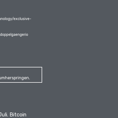
nology/exclusive-
/doppelgaengerio
 umherspringen.
uli.
Bitcoin