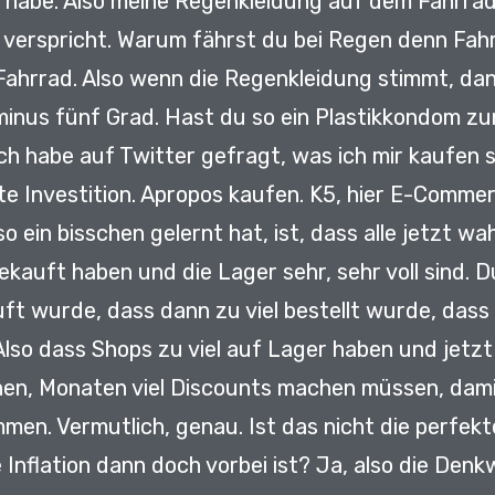
n habe.
Also meine Regenkleidung auf dem Fahrrad
 verspricht.
Warum fährst du bei Regen denn Fah
Fahrrad.
Also wenn die Regenkleidung stimmt, dann
 minus fünf Grad.
Hast du so ein Plastikkondom z
ch habe auf Twitter gefragt, was ich mir kaufen so
e Investition.
Apropos kaufen.
K5, hier E-Comme
o ein bisschen gelernt hat, ist,
dass alle jetzt wah
 gekauft haben
und die Lager sehr, sehr voll sind.
D
auft wurde,
dass dann zu viel bestellt wurde, dass
Also dass Shops zu viel auf Lager haben
und jetzt
n, Monaten viel Discounts machen müssen,
dami
ommen.
Vermutlich, genau.
Ist das nicht die perfek
 Inflation dann doch vorbei ist?
Ja, also die Denkw