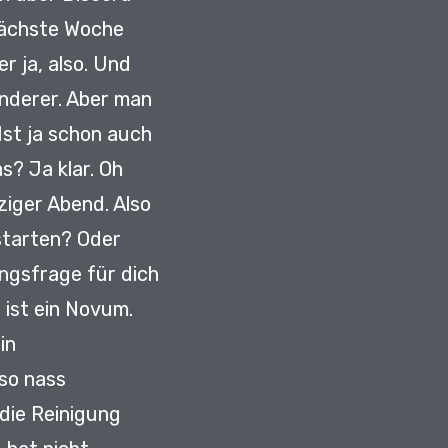
nächste Woche
r ja, also.
Und
nderer.
Aber man
Ist ja schon auch
as?
Ja klar.
Oh
tziger Abend.
Also
 starten?
Oder
ngsfrage für dich
 ist ein Novum.
in
 so nass
 die Reinigung