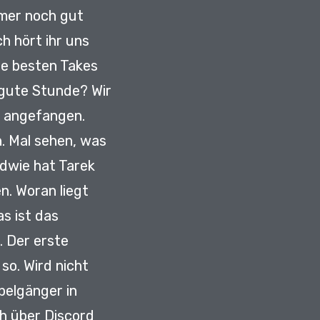
mmer noch gut
h hört ihr uns
ie besten Takes
e gute Stunde?
Wir
r angefangen.
h. Mal sehen, was
dwie hat Tarek
en.
Woran liegt
s ist das
r.
Der erste
 so.
Wird nicht
pelgänger in
h über Discord