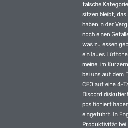
falsche Kategori
sitzen bleibt,
das 
haben in der Ver
noch einen Gefal
was zu essen ge
ein laues Lüftch
meine, im Kurze
bei uns auf dem 
CEO auf eine 4-
Discord diskutier
positioniert habe
eingeführt.
In Eng
Produktivität bei