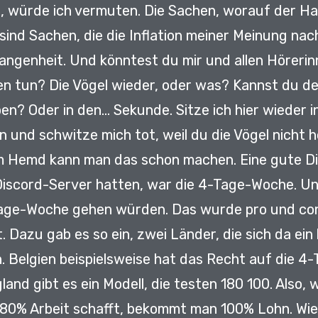
e, würde ich vermuten.
Die Sachen, worauf der Ha
sind Sachen, die die Inflation meiner Meinung na
gangenheit.
Und könntest du mir und allen Höreri
len tun?
Die Vögel wieder, oder was?
Kannst du de
ben?
Oder in den... Sekunde.
Sitze ich hier wieder 
en
und schwitze mich tot, weil du die Vögel nicht
rm Hemd kann man das schon machen.
Eine gute Di
Discord-Server hatten,
war die 4-Tage-Woche.
Un
Tage-Woche gehen würden.
Das wurde pro und con
t.
Dazu gab es so ein, zwei Länder, die sich da ein
n.
Belgien beispielsweise hat das Recht auf die 
land gibt es ein Modell, die testen 180 100.
Also,
 80% Arbeit schafft,
bekommt man 100% Lohn.
Wie