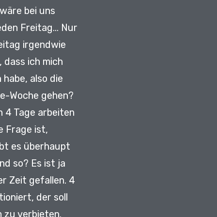
wäre bei uns
den Freitag...
Nur
eitag irgendwie
 dass ich mich
n habe, also die
age-Woche gehen?
h 4 Tage arbeiten
e Frage ist,
ibt es überhaupt
und so?
Es ist ja
r Zeit gefallen.
4
tioniert,
der soll
 zu verbieten.