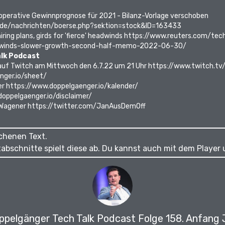
operative Gewinnprognose für 2021 - Bilanz-Vorlage verschoben
.de/nachrichten/boerse.php?sektion=stock&ID=163433
iring plans, girds for 'fierce' headwinds
https://www.reuters.com/tech
dwinds-slower-growth-second-half-memo-2022-06-30/
lk Podcast
auf Twitch am Mittwoch den 6.7.22 um 21 Uhr
https://www.twitch.tv
nger.io/sheet/
er
https://www.doppelgaenger.io/kalender/
oppelgaenger.io/disclaimer/
 Wagener
https://twitter.com/JanAusDemOff
chenen Text.
xtabschnitte spielt diese ab. Du kannst auch mit dem Player
ppelgänger Tech Talk Podcast Folge 158.
Anfang J