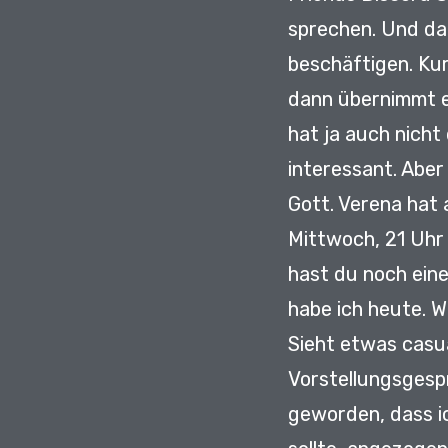
sprechen.
Und da
beschäftigen.
Kur
dann übernimmt e
hat ja auch nich
interessant.
Aber
Gott.
Verena hat
Mittwoch, 21 Uhr
hast du noch ein
habe ich heute.
W
Sieht etwas casua
Vorstellungsges
geworden,
dass i