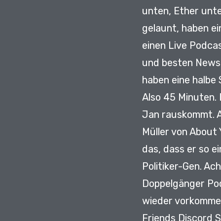
unten, Ether unt
gelaunt, haben ei
einen Live Podca
und besten News 
haben eine halbe
Also 45 Minuten.
Jan rauskommt.
Müller von About
das, dass er so e
Politiker-Gen.
Ach
Doppelgänger Po
wieder vorkomme
Friends
Discord 