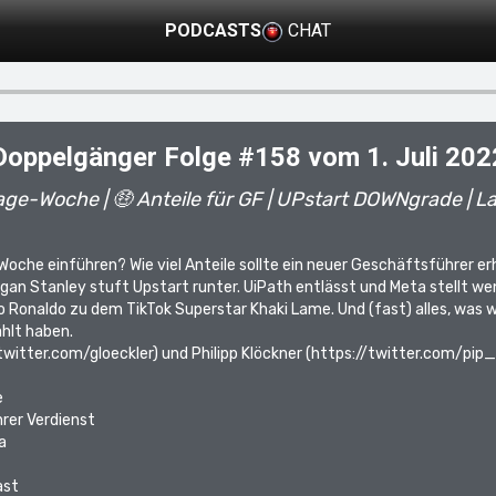
PODCASTS
CHAT
Doppelgänger Folge #158 vom 1. Juli 202
Tage-Woche | 🤑 Anteile für GF | UPstart DOWNgrade | La
oche einführen? Wie viel Anteile sollte ein neuer Geschäftsführer e
rgan Stanley stuft Upstart runter. UiPath entlässt und Meta stellt we
o Ronaldo zu dem TikTok Superstar Khaki Lame. Und (fast) alles, was wi
hlt haben.
twitter.com/gloeckler
) und Philipp Klöckner (
https://twitter.com/pip
e
rer Verdienst
a
ast