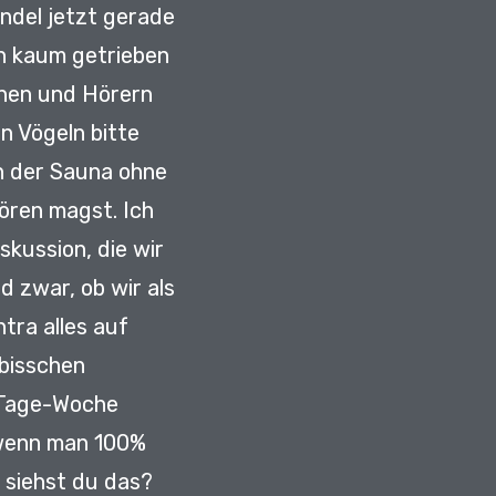
ndel jetzt gerade
ch
kaum getrieben
nnen und Hörern
n Vögeln bitte
in der Sauna ohne
 hören magst.
Ich
skussion, die wir
d zwar, ob wir als
tra alles auf
 bisschen
4-Tage-Woche
 wenn man 100%
 siehst du das?