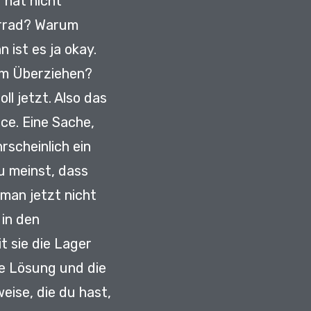
 hat nicht
rrad?
Warum
 ist es ja okay.
um Überziehen?
ll jetzt.
Also das
rce.
Eine Sache,
rscheinlich ein
u meinst, dass
 man jetzt nicht
 in den
t sie die Lager
te Lösung und die
eise, die du hast,