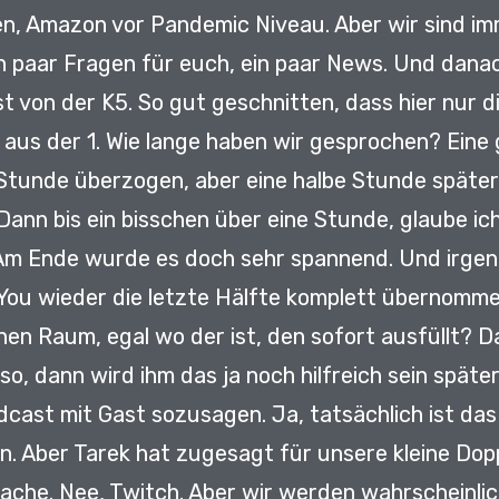
en, Amazon vor Pandemic Niveau.
Aber wir sind i
n paar Fragen für euch, ein paar News.
Und danac
st von der K5.
So gut geschnitten, dass hier nur d
aus der 1.
Wie lange haben wir gesprochen? Ein
 Stunde überzogen, aber eine halbe Stunde späte
Dann bis ein bisschen über eine Stunde, glaube ic
Am Ende wurde es doch sehr spannend.
Und irgen
 You wieder die letzte Hälfte komplett übernomm
inen Raum, egal wo der ist, den sofort ausfüllt?
Da
so, dann wird ihm das ja noch hilfreich sein späte
dcast mit Gast sozusagen.
Ja, tatsächlich ist das
n.
Aber Tarek hat zugesagt für unsere kleine Dop
Sache.
Nee, Twitch.
Aber wir werden wahrscheinlic