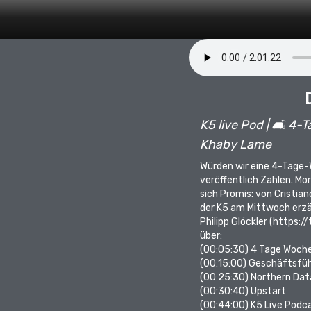
K5 live Pod | 🛋 4-
Khaby Lame
Würden wir eine 4-Tage-W
veröffentlich Zahlen. Mo
sich Promis: von Cristian
der K5 am Mittwoch erzä
Philipp Glöckler (
https://
über:
(00:05:30)
4 Tage Woch
(00:15:00)
Geschäftsfüh
(00:25:30)
Northern Dat
(00:30:40)
Upstart
(00:44:00)
K5 Live Podc