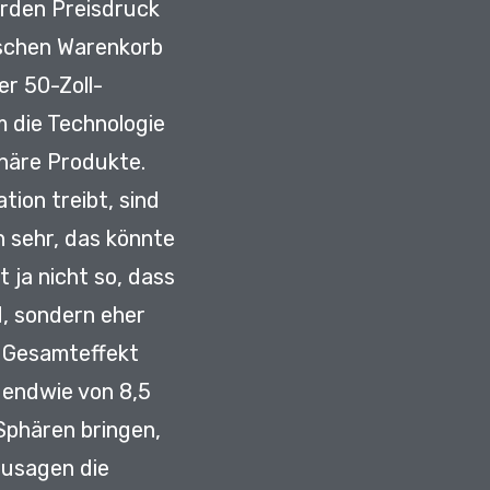
rden Preisdruck
tischen Warenkorb
er 50-Zoll-
m die Technologie
onäre Produkte.
ation treibt, sind
h sehr, das könnte
t ja nicht so,
dass
nd, sondern eher
m Gesamteffekt
gendwie von 8,5
 Sphären bringen,
zusagen die