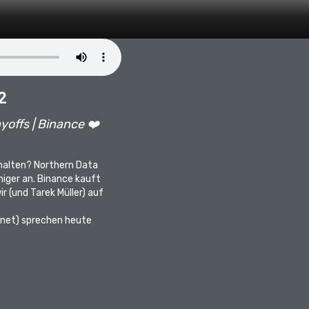
2
yoffs | Binance ❤️
rhalten? Northern Data
niger an. Binance kauft
r (und Tarek Müller) auf
_net
) sprechen heute