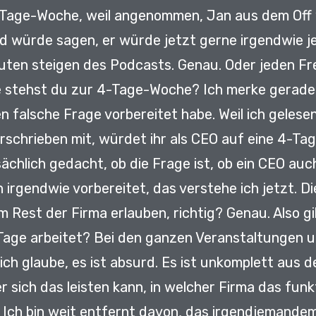
4-Tage-Woche,
weil angenommen, Jan aus dem Off 
d würde sagen, er würde jetzt gerne irgendwie je
nuten steigen des Podcasts.
Genau.
Oder jeden Fr
e stehst du zur 4-Tage-Woche?
Ich merke gerade,
n falsche Frage vorbereitet habe.
Weil ich gelese
erschrieben mit,
würdet ihr als CEO auf eine 4-T
ächlich gedacht, ob die Frage ist,
ob ein CEO auc
h irgendwie vorbereitet, das verstehe ich jetzt.
Di
m Rest der Firma erlauben, richtig?
Genau.
Also g
 Tage arbeitet?
Bei den ganzen Veranstaltungen 
 ich glaube, es ist absurd.
Es ist unkomplett aus de
r sich das leisten kann, in welcher Firma das funk
.
Ich bin weit entfernt davon, das irgendjemandem