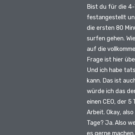
Bist du für die 
festangestellt
un
die ersten 80 Mi
surfen gehen.
Wi
auf die vollkomme
Frage ist hier üb
Und ich habe tats
kann.
Das ist auc
würde ich das de
einen CEO, der 5
Arbeit.
Okay, also
Tage?
Ja.
Also we
es gerne machen