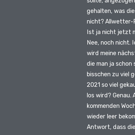
sollte, angezoge
gehalten,
was die
nicht?
Allwetter-
Ist ja nicht jetzt
Nee, noch nicht.
I
wird meine nächst
die man ja schon s
bisschen zu viel
2021 so viel gek
los wird?
Genau.
kommenden Woche
wieder leer bek
Antwort,
dass die