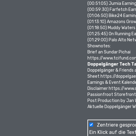
(00:51:05)
Jumia Earnin
(00:59:30)
Farfetch Ear
(01:06:50)
Bike24 Earnin
(01:13:10)
Amazons Grow
(01:18:50)
Muddy Waters 
(01:25:45)
On Running Ea
(01:29:00)
Palo Alto Net
Shownotes:
Brief an Sundar Pichai
https://www.tcifund.c
Doppelgänger Tech Ta
Doppelgänger & Friends 
Sheet
https://doppelgae
Earnings & Event Kalend
Disclaimer
https://www.d
Passionfroot Storefron
Post Production by Jan
Aktuelle Doppelgänger 
Zentriere gespro
Ein Klick auf die Te