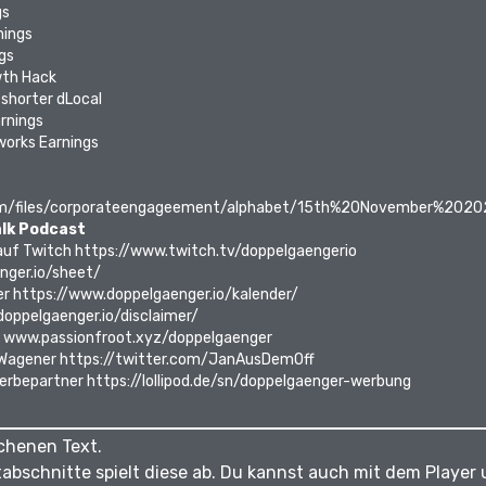
gs
nings
gs
th Hack
shorter dLocal
rnings
works Earnings
om/files/corporateengageement/alphabet/15th%20November%2020
lk Podcast
auf Twitch
https://www.twitch.tv/doppelgaengerio
nger.io/sheet/
er
https://www.doppelgaenger.io/kalender/
oppelgaenger.io/disclaimer/
t
www.passionfroot.xyz/doppelgaenger
 Wagener
https://twitter.com/JanAusDemOff
Werbepartner
https://lollipod.de/sn/doppelgaenger-werbung
chenen Text.
xtabschnitte spielt diese ab. Du kannst auch mit dem Player