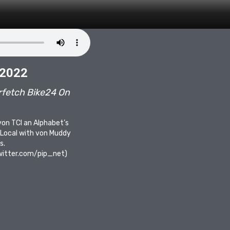
 2022
arfetch Bike24 On
von TCI an Alphabet’s
Local with von Muddy
s.
witter.com/pip_net
)