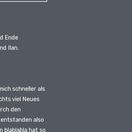
ld Ende
d Ilan.
mich schneller als
chts viel Neues
urch den
d entstanden also
 blablabla hat so