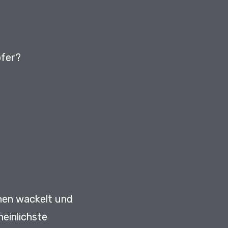
pfer?
chen wackelt und
heinlichste