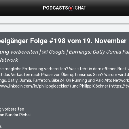
PODCASTS
CHAT
elgänger Folge #198 vom 19. November
ung vorbereiten | ✉️ Google | Earnings: Oatly Jumia F
Network
ne mögliche Entlassung vorbereiten? Was steht in dem offenen Brief 
ht das Verkaufen nach Phase von Überoptimismus Sinn? Warum wird d
gs: Oatly, Jumia, Farfetch, Bike24, On Running und Palo Alto Network
www.linkedin.com/in/philippgloeckler/
) und Philipp Klöckner (
https://t
g vorbereiten
 an Sundar Pichai
s