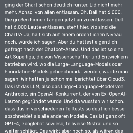
ging der Chart schon deutlich runter.
Lid nicht mehr
mehr.
Achso, von allen entlassen.
Oh, Dell hat 6.000.
Die großen Firmen fangen jetzt an zu entlassen.
Dell
hat 6.000 Leute entlassen, steht hier.
Wo sind die
Charts?
Ja, hält sich auf einem ordentlichen Niveau
noch, würde ich sagen.
Aber du hattest eigentlich
gefragt nach der Chatbot-Arena.
Und das ist so eine
Art Superliga, die von Wissenschaftler und Entwicklern
betrieben wird, wo die Large-Language-Models oder
Foundation-Models gebenchmarkt werden, würde man
sagen.
Wir hatten ja schon mal berichtet über Cloud3.
Das ist das LLM, also das Large-Language-Model von
Anthropic, ein OpenAI-Konkurrent, der von Ex-OpenAI-
Leuten gegründet wurde.
Und da wussten wir schon,
dass das in verschiedenen Teiltests so deutlich besser
abschneidet als alle anderen Modelle.
Das ist ganz oft
GPT-4, Googlebot sowieso, teilweise Mistral und so
weiter schlägt.
Das wirkt aber noch so, als wären das