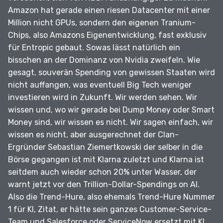
Amazon hat gerade einen riesen Datacenter mit einer
Million nicht GPUs, sondern den eigenen Tranium-
Chips, also Amazons Eigenentwicklung, fast exklusiv
für Entropic gebaut.
Sowas lässt natürlich ein
bisschen an der Dominanz von Nvidia zweifeln.
Wie
gesagt, souverän Spending von gewissen Staaten wird
nicht auffangen, was eventuell Big Tech weniger
investieren wird in Zukunft.
Wir werden sehen.
Wir
wissen und, wo wir gerade bei Dump Money oder Smart
Money sind, wir wissen es nicht.
Wir sagen einfach, wir
wissen es nicht, aber ausgerechnet der Clan-
Ergründer Sebastian Ziemertkowski der selber in die
Börse gegangen ist mit Klarna zuletzt und Klarna ist
seitdem auch wieder schon 20% unter Wasser, der
warnt jetzt vor den Trillion-Dollar-Spendings on AI.
Also die Trend-Hure, also ehemals Trend-Hure Nummer
1 für KI, Zitat, er hätte sein ganzes Customer-Service-
Team und Salesforce oder ServiceNow ersetzt mit KI.