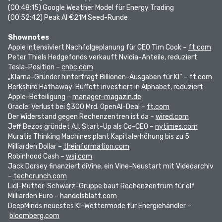
(00:48:15)
Google Weather Model für Energy Trading
(00:52:42)
Peak AI €21M Seed-Runde
Shownotes
Apple intensiviert Nachfolgeplanung für CEO Tim Cook –
ft.com
Peter Thiels Hedgefonds verkauft Nvidia-Anteile, reduziert
Tesla-Position –
cnbc.com
„Klarna-Gründer hinterfragt Billionen-Ausgaben für KI“ –
ft.com
Berkshire Hathaway: Buffett investiert in Alphabet, reduziert
Apple-Beteiligung –
manager-magazin.de
Oracle: Verlust bei $300 Mrd. OpenAI-Deal –
ft.com
Der Widerstand gegen Rechenzentren ist da –
wired.com
Jeff Bezos gründet A.I. Start-Up als Co-CEO –
nytimes.com
Muratis Thinking Machines plant Kapitalerhöhung bis zu 5
Milliarden Dollar –
theinformation.com
Robinhood Cash –
wsj.com
Jack Dorsey finanziert diVine, ein Vine-Neustart mit Videoarchiv
–
techcrunch.com
Lidl-Mutter: Schwarz-Gruppe baut Rechenzentrum für elf
Milliarden Euro –
handelsblatt.com
DeepMinds neuestes KI-Wettermode für Energiehändler –
bloomberg.com