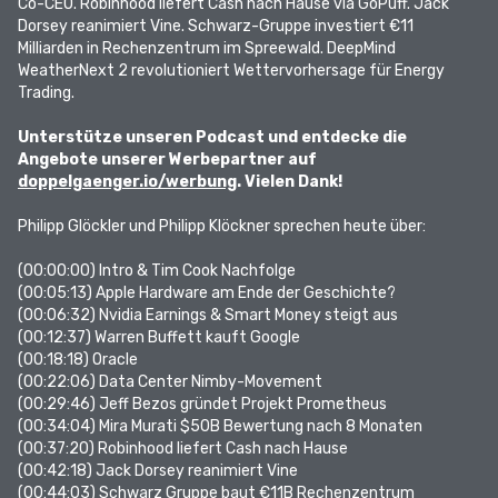
Co-CEO. Robinhood liefert Cash nach Hause via GoPuff. Jack
Dorsey reanimiert Vine. Schwarz-Gruppe investiert €11
Milliarden in Rechenzentrum im Spreewald. DeepMind
WeatherNext 2 revolutioniert Wettervorhersage für Energy
Trading.
Unterstütze unseren Podcast und entdecke die
Angebote unserer Werbepartner auf
doppelgaenger.io/werbung
. Vielen Dank!
Philipp Glöckler und Philipp Klöckner sprechen heute über:
(00:00:00)
Intro & Tim Cook Nachfolge
(00:05:13)
Apple Hardware am Ende der Geschichte?
(00:06:32)
Nvidia Earnings & Smart Money steigt aus
(00:12:37)
Warren Buffett kauft Google
(00:18:18)
Oracle
(00:22:06)
Data Center Nimby-Movement
(00:29:46)
Jeff Bezos gründet Projekt Prometheus
(00:34:04)
Mira Murati $50B Bewertung nach 8 Monaten
(00:37:20)
Robinhood liefert Cash nach Hause
(00:42:18)
Jack Dorsey reanimiert Vine
(00:44:03)
Schwarz Gruppe baut €11B Rechenzentrum