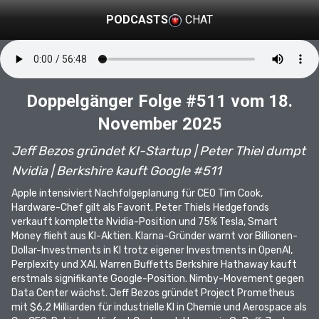
PODCASTS
CHAT
Doppelgänger Folge #511 vom 18.
November 2025
Jeff Bezos gründet KI-Startup | Peter Thiel dumpt
Nvidia | Berkshire kauft Google #511
Apple intensiviert Nachfolgeplanung für CEO Tim Cook,
Hardware-Chef gilt als Favorit. Peter Thiels Hedgefonds
verkauft komplette Nvidia-Position und 75% Tesla, Smart
Money flieht aus KI-Aktien. Klarna-Gründer warnt vor Billionen-
Dollar-Investments in KI trotz eigener Investments in OpenAI,
Perplexity und XAI. Warren Buffetts Berkshire Hathaway kauft
erstmals signifikante Google-Position. Nimby-Movement gegen
Data Center wächst. Jeff Bezos gründet Project Prometheus
mit $6,2 Milliarden für industrielle KI in Chemie und Aerospace als