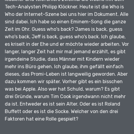
Tech-Analysten Philipp Klöckner.
Heute ist die Who is
Who der Internet-Szene bei uns hier im Dokument.
Alle
sind dabei.
Ich habe so einen Eminem-Song die ganze
Zeit im Ohr.
Guess who's back?
James is back, guess
who's back, Jeff is back, guess who's back.
Ich glaube,
es kriselt in der Ehe und er möchte wieder arbeiten.
Vor
langer, langer Zeit hat mir mal jemand erzählt, es gibt
irgendeine Studie, dass Männer mit Kindern wieder
mehr ins Büro gehen.
Ich glaube, ihm gefällt einfach
dieses, das Promi-Leben ist langweilig geworden.
Aber
dazu kommen wir später.
Vorher gibt es ein bisschen
was bei Apple.
Also wer hat Schuld, warum?
Es gibt
drei Gründe, warum Tim Cook irgendwann nicht mehr
da ist.
Entweder es ist sein Alter.
Oder es ist Roland
Buffett oder es ist die Socke.
Welcher von den drei
Faktoren hat eine Rolle gespielt?